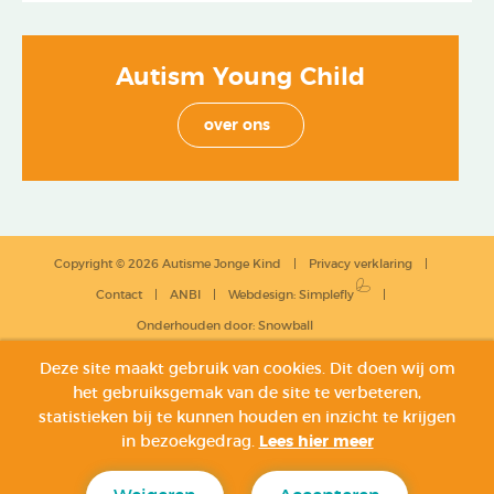
Autism Young Child
over ons
Copyright © 2026 Autisme Jonge Kind
Privacy verklaring
Contact
ANBI
Webdesign
:
Simplefly
Onderhouden door:
Snowball
Deze site maakt gebruik van cookies. Dit doen wij om
het gebruiksgemak van de site te verbeteren,
statistieken bij te kunnen houden en inzicht te krijgen
in bezoekgedrag.
Lees hier meer