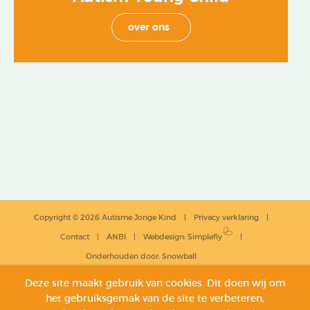
over ons
Copyright © 2026 Autisme Jonge Kind
Privacy verklaring
Contact
ANBI
Webdesign
:
Simplefly
Onderhouden door:
Snowball
Deze site maakt gebruik van cookies. Dit doen wij om
het gebruiksgemak van de site te verbeteren,