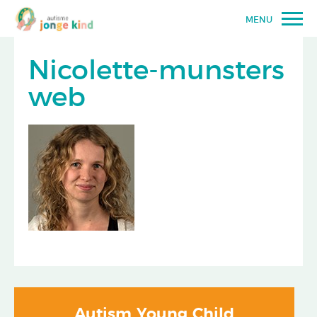
MENU
Nicolette-munsters
web
Autism Young Child