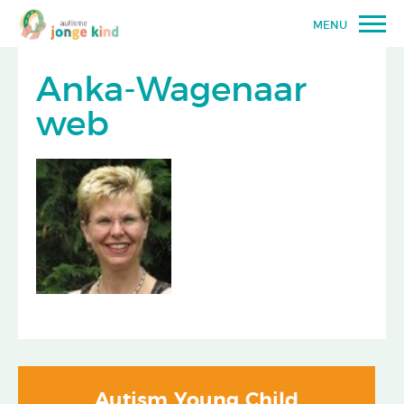
MENU
Anka-Wagenaar
web
Autism Young Child