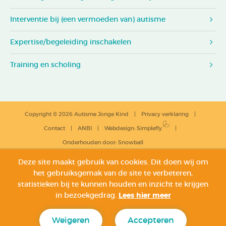
Interventie bij (een vermoeden van) autisme
Expertise/begeleiding inschakelen
Training en scholing
Copyright © 2026 Autisme Jonge Kind
Privacy verklaring
Contact
ANBI
Webdesign
:
Simplefly
Onderhouden door:
Snowball
Deze site maakt gebruik van cookies. Dit doen wij om
het gebruiksgemak van de site te verbeteren,
statistieken bij te kunnen houden en inzicht te krijgen
in bezoekgedrag.
Lees hier meer
Weigeren
Accepteren