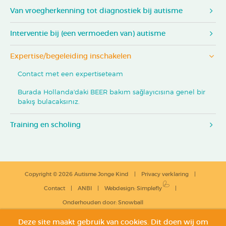
Van vroegherkenning tot diagnostiek bij autisme
Interventie bij (een vermoeden van) autisme
Expertise/begeleiding inschakelen
Contact met een expertiseteam
Burada Hollanda'daki BEER bakım sağlayıcısına genel bir
bakış bulacaksınız.
Training en scholing
Copyright © 2026 Autisme Jonge Kind
Privacy verklaring
Contact
ANBI
Webdesign
:
Simplefly
Onderhouden door:
Snowball
Deze site maakt gebruik van cookies. Dit doen wij om