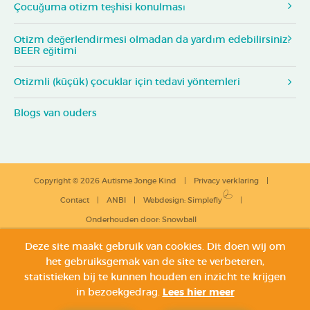
Çocuğuma otizm teşhisi konulması
Otizm değerlendirmesi olmadan da yardım edebilirsiniz:
BEER eğitimi
Otizmli (küçük) çocuklar için tedavi yöntemleri
Blogs van ouders
Copyright © 2026 Autisme Jonge Kind
Privacy verklaring
Contact
ANBI
Webdesign
:
Simplefly
Onderhouden door:
Snowball
Deze site maakt gebruik van cookies. Dit doen wij om
het gebruiksgemak van de site te verbeteren,
statistieken bij te kunnen houden en inzicht te krijgen
in bezoekgedrag.
Lees hier meer