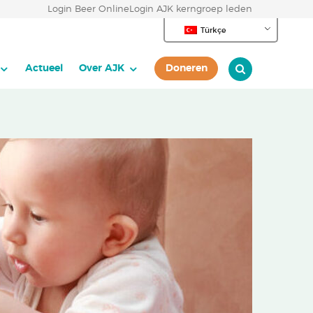
Login Beer Online
Login AJK kerngroep leden
Türkçe
Actueel
Over AJK
Doneren