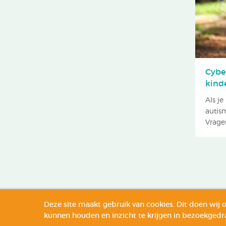
Cybe
kind
Als j
autism
Vragen
Deze site maakt gebruik van cookies. Dit doen wij o
Copyright © 2026 Autisme Jonge Kind
Privacy verklaring
C
kunnen houden en inzicht te krijgen in bezoekgedr
Onderhouden door:
Snowball