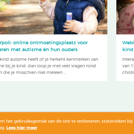
rpoli: online ontmoetingsplaats voor
Webi
eren met autisme én hun ouders
kind 
e kind autisme heeft of je herkent kenmerken van
Inter
e bij je kind, dan loop je met veel vragen rond.
van 1
 die je misschien niet meteen ...
childr
m het gebruiksgemak van de site te verbeteren, statistieken bij 
ontact
ANBI
Webdesign
:
Simplefly
ag.
Lees hier meer