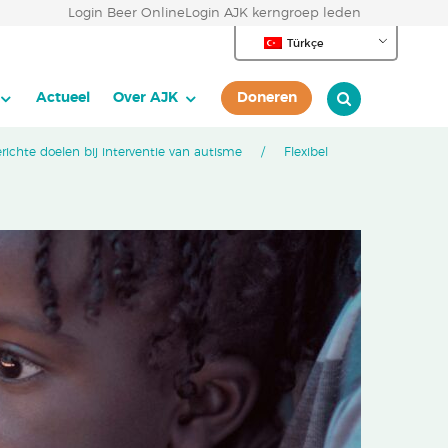
Login Beer Online
Login AJK kerngroep leden
Türkçe
Actueel
Over AJK
Doneren
richte doelen bij interventie van autisme
Flexibel