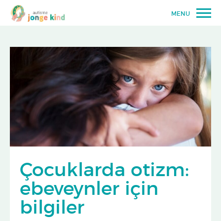
MENU
Çocuklarda otizm:
ebeveynler için
bilgiler