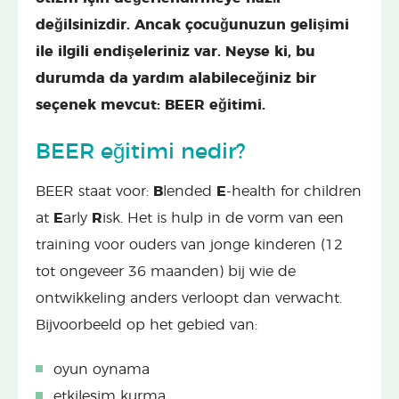
değilsinizdir. Ancak çocuğunuzun gelişimi
ile ilgili endişeleriniz var. Neyse ki, bu
durumda da yardım alabileceğiniz bir
seçenek mevcut: BEER eğitimi.
BEER eğitimi nedir?
BEER staat voor:
B
lended
E
-health for children
at
E
arly
R
isk. Het is hulp in de vorm van een
training voor ouders van jonge kinderen (12
tot ongeveer 36 maanden) bij wie de
ontwikkeling anders verloopt dan verwacht.
Bijvoorbeeld op het gebied van:
oyun oynama
etkileşim kurma