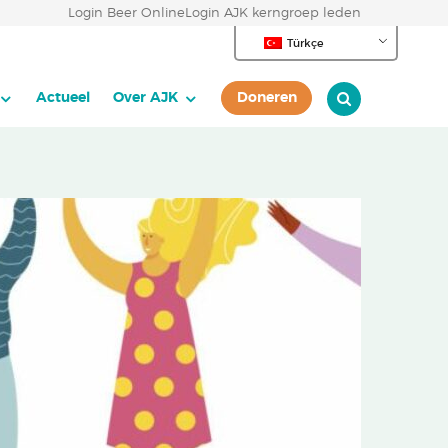
Login Beer Online
Login AJK kerngroep leden
Türkçe
Actueel
Over AJK
Doneren