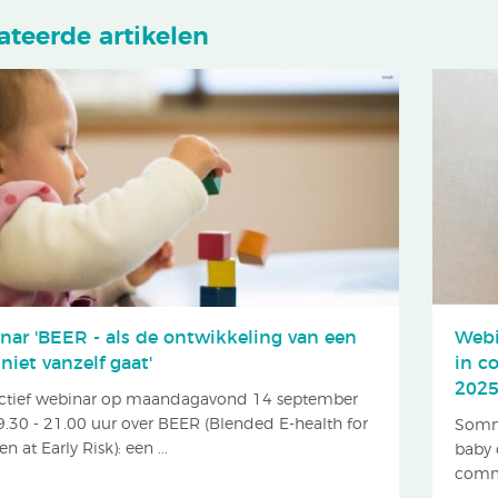
ateerde artikelen
nar 'BEER - als de ontwikkeling van een
Webi
niet vanzelf gaat'
in c
202
actief webinar op maandagavond 14 september
9.30 - 21.00 uur over BEER (Blended E-health for
Sommi
en at Early Risk): een ...
baby 
commu