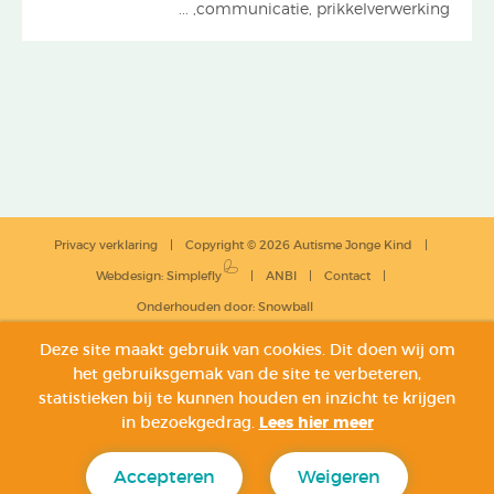
communicatie, prikkelverwerking, ...
Privacy verklaring
Copyright © 2026 Autisme Jonge Kind
Webdesign
:
Simplefly
ANBI
Contact
Onderhouden door:
Snowball
Deze site maakt gebruik van cookies. Dit doen wij om
het gebruiksgemak van de site te verbeteren,
statistieken bij te kunnen houden en inzicht te krijgen
in bezoekgedrag.
Lees hier meer
Accepteren
Weigeren