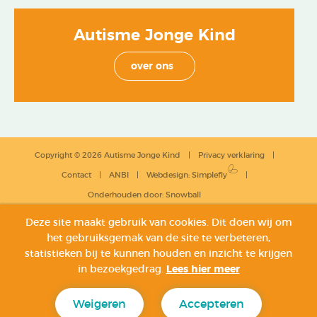
Autisme Jonge Kind
over ons
Copyright © 2026 Autisme Jonge Kind
Privacy verklaring
Contact
ANBI
Webdesign
:
Simplefly
Onderhouden door:
Snowball
Deze site maakt gebruik van cookies. Dit doen wij om
het gebruiksgemak van de site te verbeteren,
statistieken bij te kunnen houden en inzicht te krijgen
in bezoekgedrag.
Lees hier meer
Weigeren
Accepteren