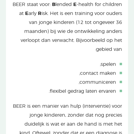
BEER staat voor:
B
lended
E
-health for children
at
E
arly
R
isk. Het is een training voor ouders
van jonge kinderen (12 tot ongeveer 36
maanden) bij wie de ontwikkeling anders
verloopt dan verwacht. Bijvoorbeeld op het
gebied van:
spelen;
contact maken;
communiceren;
flexibel gedrag laten ervaren.
BEER is een manier van hulp (interventie) voor
jonge kinderen, zonder dat nog precies
duidelijk is wat er aan de hand is met het
kind. Oftewel: zonder dat er een diagnose is