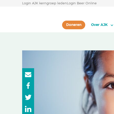
Login AJK kerngroep leden
Login Beer Online
Doneren
Over AJK