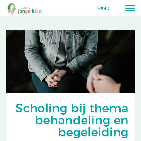
MENU
Scholing bij thema
behandeling en
begeleiding