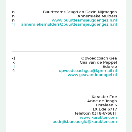
t Spelen
Buurtteams Jeugd en Gezin Nijmegen
Thoonen
Annemieke Mulders
ijmegen
www.buurtteamsjeugdengezin.nl
pelen.nl
annemiekemulders@buurtteamsjeugdengezin.nl
Nijkerk)
Opvoedcoach Gea
llen Hak
Gea van de Peppel
oort.nl
Ede e.o.
0315944
opvoedcoachgea@kpnmail.nl
www.geavandepeppel.nl
Karakter Ede
Anne de Jongh
Horalaan 5
6717 LX Ede
telefoon 0318-676611
www.karakter.com
bedrijfsbureau.gld@karakter.com