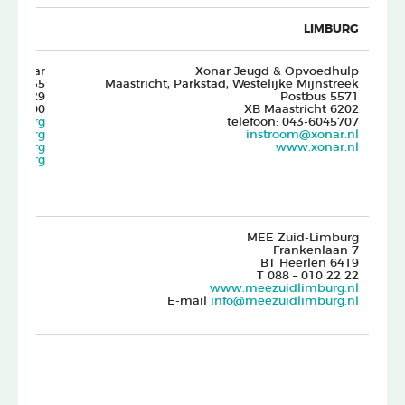
LIMBURG
Radar
Xonar Jeugd & Opvoedhulp
ngel 35
Maastricht, Parkstad, Westelijke Mijnstreek
6229 EG Maastricht
Postbus 5571
-3505000
6202 XB Maastricht
dar.org
telefoon: 043-6045707
dar.org
instroom@xonar.nl
adar.org
www.xonar.nl
dar.org
MEE Zuid-Limburg
Frankenlaan 7
6419 BT Heerlen
T 088 – 010 22 22
www.meezuidlimburg.nl
E-mail
info@meezuidlimburg.nl