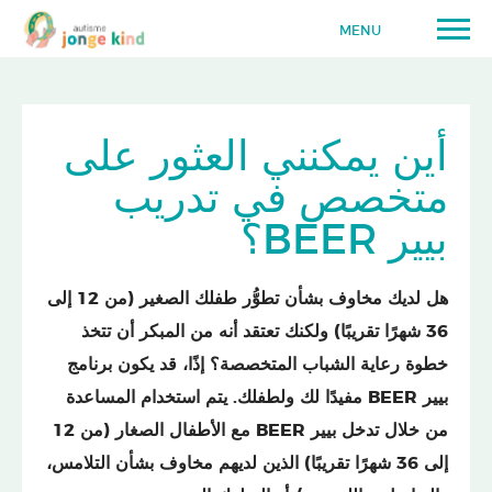
MENU
أين يمكنني العثور على
متخصص في تدريب
بيير BEER؟
هل لديك مخاوف بشأن تطوُّر طفلك الصغير (من 12 إلى
36 شهرًا تقريبًا) ولكنك تعتقد أنه من المبكر أن تتخذ
خطوة رعاية الشباب المتخصصة؟ إذًا، قد يكون برنامج
بيير BEER مفيدًا لك ولطفلك. يتم استخدام المساعدة
من خلال تدخل بيير BEER مع الأطفال الصغار (من 12
إلى 36 شهرًا تقريبًا) الذين لديهم مخاوف بشأن التلامس،