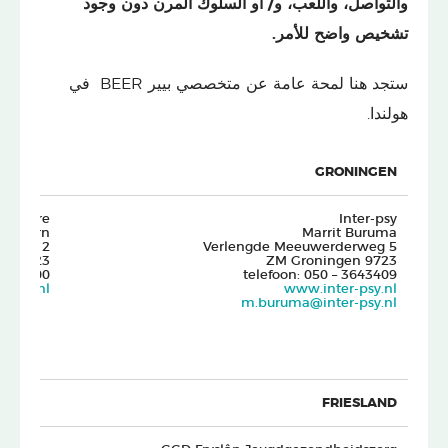
والتواصل، واللعب، و/ أو السلوك المرن دون وجود
تشخيص واضح للأمر.
ستجد هنا لمحة عامة عن متخصصي بيير BEER في
هولندا.
GRONINGEN
Accare
Inter-psy
er Horn
Marrit Buruma
ckweg 2
Verlengde Meeuwerderweg 5
9723 HE Groningen
9723 ZM Groningen
-3681100
telefoon: 050 – 3643409
care.nl
www.inter-psy.nl
m.buruma@inter-psy.nl
FRIESLAND