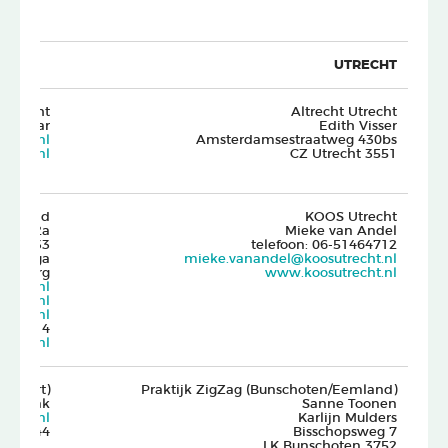
UTRECHT
Utrecht
Altrecht Utrecht
olenaar
Edith Visser
recht.
nl
Amsterdamsestraatweg 430bs
echt.nl
3551 CZ Utrecht
neiland
KOOS Utrecht
laan 2a
Mieke van Andel
3533 AE Utrecht
telefoon: 06-51464712
en Helga
mieke.vanandel@koosutrecht.nl
nenberg
www.koosutrecht.nl
recht.nl
echt.nl
echt.nl
-7400514
echt.nl
rsfoort)
Praktijk ZigZag (Bunschoten/Eemland)
llen Hak
Sanne Toonen
oort.nl
Karlijn Mulders
0315944
Bisschopsweg 7
3752 LK Bunschoten