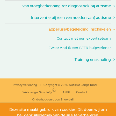
Van vroegherkenning tot diagnostiek bij autisme
Interventie bij (een vermoeden van) autisme
Expertise/begeleiding inschakelen
Contact met een expertiseteam
Waar vind ik een BEER-hulpverlener?
Training en scholing
Privacy verklaring
Copyright © 2026 Autisme Jonge Kind
Webdesign
:
Simplefly
ANBI
Contact
Onderhouden door:
Snowball
Deze site maakt gebruik van cookies. Dit doen wij om
het gebruiksgemak van de site te verbeteren,