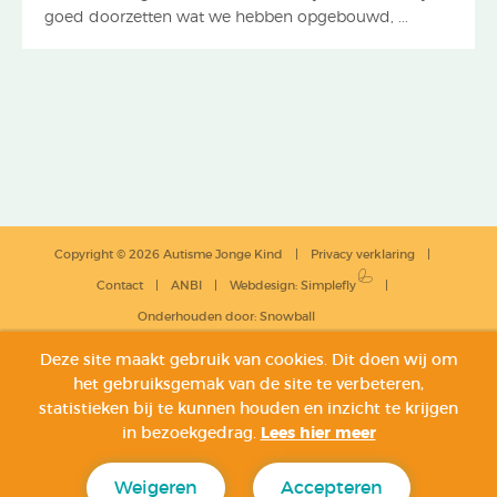
goed doorzetten wat we hebben opgebouwd, ...
Copyright © 2026 Autisme Jonge Kind
Privacy verklaring
Contact
ANBI
Webdesign
:
Simplefly
Onderhouden door:
Snowball
Deze site maakt gebruik van cookies. Dit doen wij om
het gebruiksgemak van de site te verbeteren,
statistieken bij te kunnen houden en inzicht te krijgen
in bezoekgedrag.
Lees hier meer
Weigeren
Accepteren