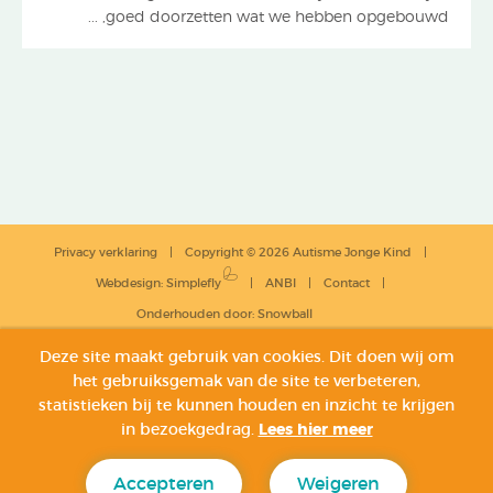
goed doorzetten wat we hebben opgebouwd, ...
Privacy verklaring
Copyright © 2026 Autisme Jonge Kind
Webdesign
:
Simplefly
ANBI
Contact
Onderhouden door:
Snowball
Deze site maakt gebruik van cookies. Dit doen wij om
het gebruiksgemak van de site te verbeteren,
statistieken bij te kunnen houden en inzicht te krijgen
in bezoekgedrag.
Lees hier meer
Accepteren
Weigeren