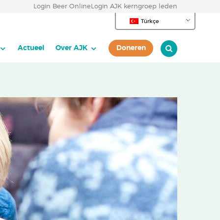
Login Beer Online
Login AJK kerngroep leden
Türkçe
Actueel
Over AJK
Doneren