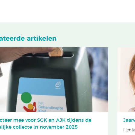
ateerde artikelen
ecteer mee voor SGK en AJK tijdens de
Jaar
elijke collecte in november 2025
Het j