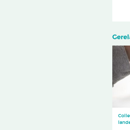
Gerel
Coll
land