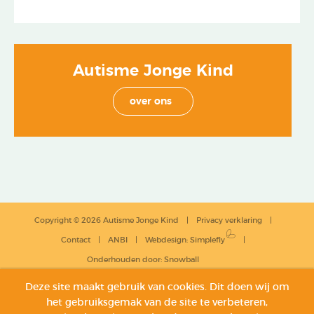
Autisme Jonge Kind
over ons
Copyright © 2026 Autisme Jonge Kind
Privacy verklaring
Contact
ANBI
Webdesign
:
Simplefly
Onderhouden door:
Snowball
Deze site maakt gebruik van cookies. Dit doen wij om
het gebruiksgemak van de site te verbeteren,