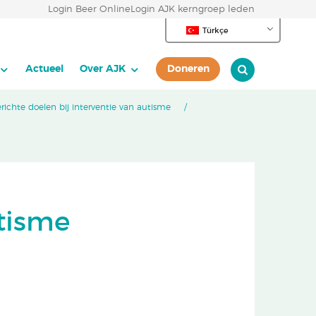
Login Beer Online
Login AJK kerngroep leden
Türkçe
Actueel
Over AJK
Doneren
richte doelen bij interventie van autisme
tisme