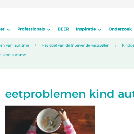
er
Professionals
BEER
Inspiratie
Onderzoek
den van) autisme
Het doel van de interventie vaststellen
Kindge
n kind autisme
eetproblemen kind au