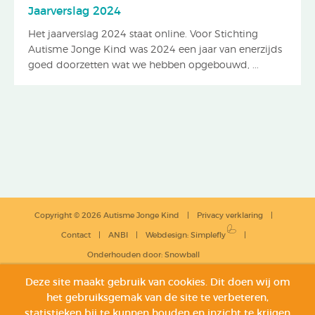
Jaarverslag 2024
Het jaarverslag 2024 staat online. Voor Stichting
Autisme Jonge Kind was 2024 een jaar van enerzijds
goed doorzetten wat we hebben opgebouwd, ...
Copyright © 2026 Autisme Jonge Kind
Privacy verklaring
Contact
ANBI
Webdesign
:
Simplefly
Onderhouden door:
Snowball
Deze site maakt gebruik van cookies. Dit doen wij om
het gebruiksgemak van de site te verbeteren,
statistieken bij te kunnen houden en inzicht te krijgen