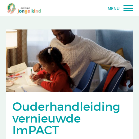
MENU
Ouderhandleiding
vernieuwde
ImPACT