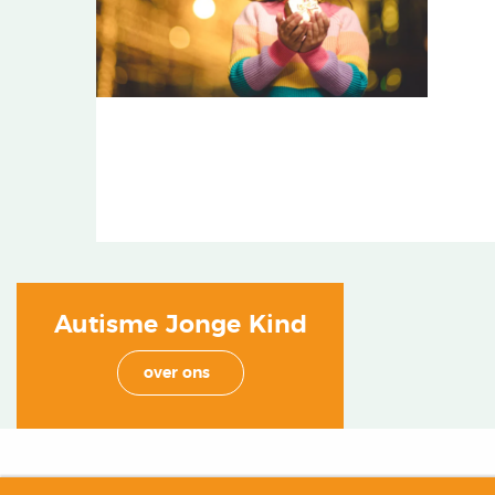
Autisme Jonge Kind
over ons