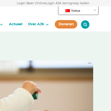
Login Beer Online
Login AJK kerngroep leden
Türkçe
Actueel
Over AJK
Doneren