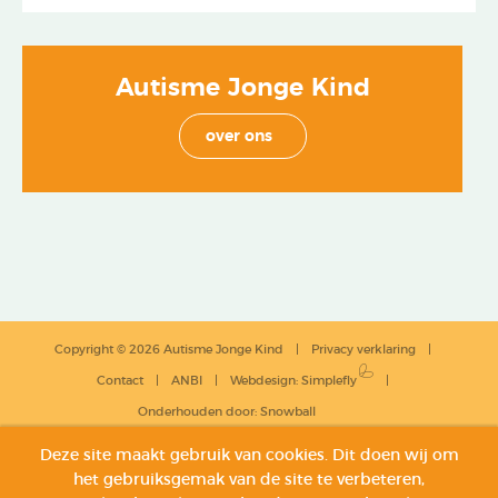
Autisme Jonge Kind
over ons
Copyright © 2026 Autisme Jonge Kind
Privacy verklaring
Contact
ANBI
Webdesign
:
Simplefly
Onderhouden door:
Snowball
Deze site maakt gebruik van cookies. Dit doen wij om
het gebruiksgemak van de site te verbeteren,