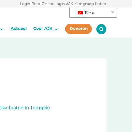
Login Beer Online
Login AJK kerngroep leden
Türkçe
Actueel
Over AJK
Doneren
psychiatrie in Hengelo