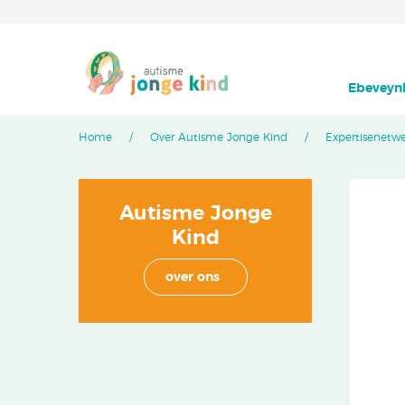
Ebeveynl
Home
Over Autisme Jonge Kind
Expertisenetw
Autisme Jonge
Kind
over ons