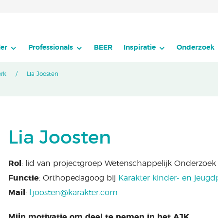
er
Professionals
BEER
Inspiratie
Onderzoek
erk
Lia Joosten
Lia Joosten
Rol
: lid van projectgroep Wetenschappelijk Onderzoek
Functie
: Orthopedagoog bij
Karakter kinder- en jeugd
Mail
:
l.joosten@karakter.com
Mijn motivatie om deel te nemen in het AJK