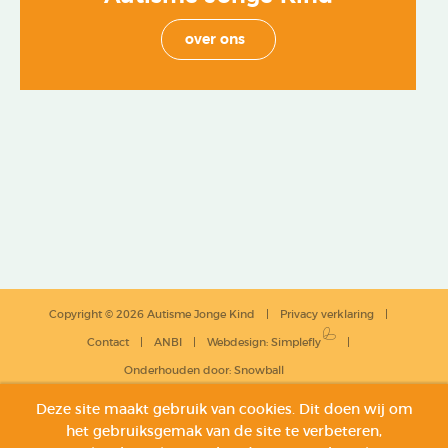
over ons
Copyright © 2026 Autisme Jonge Kind
Privacy verklaring
Contact
ANBI
Webdesign
:
Simplefly
Onderhouden door:
Snowball
Deze site maakt gebruik van cookies. Dit doen wij om
het gebruiksgemak van de site te verbeteren,