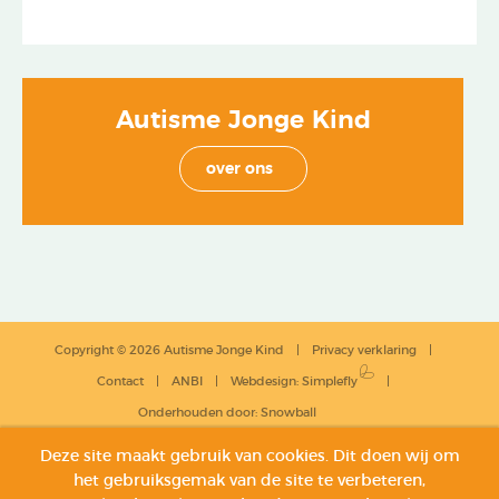
Autisme Jonge Kind
over ons
Copyright © 2026 Autisme Jonge Kind
Privacy verklaring
Contact
ANBI
Webdesign
:
Simplefly
Onderhouden door:
Snowball
Deze site maakt gebruik van cookies. Dit doen wij om
het gebruiksgemak van de site te verbeteren,