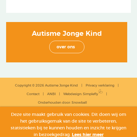
Autisme Jonge Kind
over ons
Copyright © 2026 Autisme Jonge Kind
Privacy verklaring
Contact
ANBI
Webdesign
:
Simplefly
Onderhouden door:
Snowball
Deze site maakt gebruik van cookies. Dit doen wij om
het gebruiksgemak van de site te verbeteren,
statistieken bij te kunnen houden en inzicht te krijgen
in bezoekgedrag.
Lees hier meer