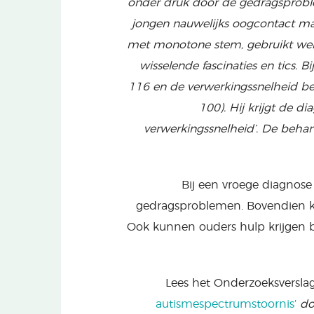
onder druk door de gedragsprobl
jongen nauwelijks oogcontact maa
met monotone stem, gebruikt wein
wisselende fascinaties en tics. B
116 en de verwerkingssnelheid 
100). Hij krijgt de 
verwerkingssnelheid’. De behan
Bij een vroege diagnos
gedragsproblemen. Bovendien kr
Ook kunnen ouders hulp krijgen bi
Lees het Onderzoeksversla
autismespectrumstoornis’
do