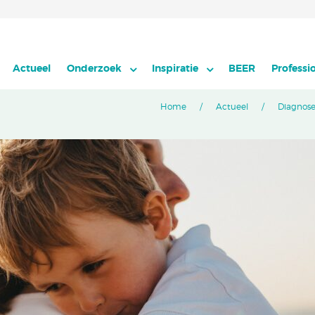
Actueel
Onderzoek
Inspiratie
BEER
Professi
Home
Actueel
Diagnose