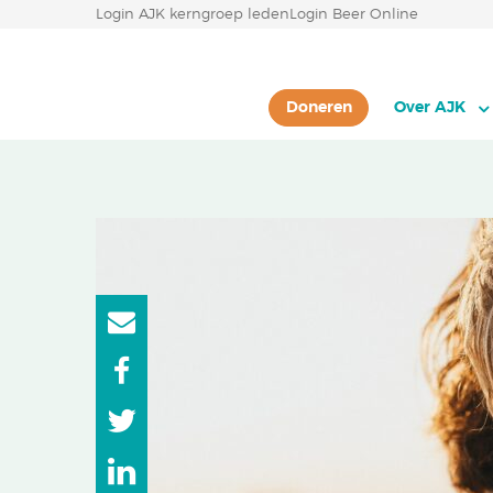
Login AJK kerngroep leden
Login Beer Online
Doneren
Over AJK