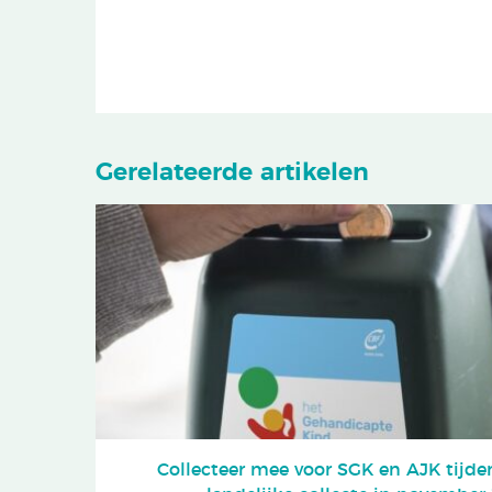
Gerelateerde artikelen
Collecteer mee voor SGK en AJK tijde