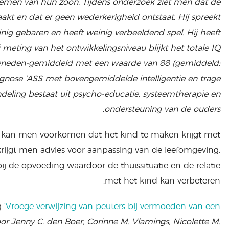
emen van hun zoon. Tijdens onderzoek ziet men dat de
kt en dat er geen wederkerigheid ontstaat. Hij spreekt
ig gebaren en heeft weinig verbeeldend spel. Hij heeft
ij meting van het ontwikkelingsniveau blijkt het totale IQ
beneden-gemiddeld met een waarde van 88 (gemiddeld:
diagnose ‘ASS met bovengemiddelde intelligentie en trage
deling bestaat uit psycho-educatie, systeemtherapie en
ondersteuning van de ouders.
e kan men voorkomen dat het kind te maken krijgt met
ijgt men advies voor aanpassing van de leefomgeving.
j de opvoeding waardoor de thuissituatie en de relatie
met het kind kan verbeteren.
g
‘Vroege verwijzing van peuters bij vermoeden van een
or Jenny C. den Boer, Corinne M. Vlamings, Nicolette M.