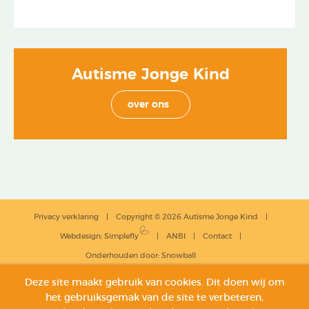
Autisme Jonge Kind
over ons
Privacy verklaring
Copyright © 2026 Autisme Jonge Kind
Webdesign
:
Simplefly
ANBI
Contact
Onderhouden door:
Snowball
Deze site maakt gebruik van cookies. Dit doen wij om
het gebruiksgemak van de site te verbeteren,