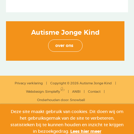
Autisme Jonge Kind
over ons
Privacy verklaring
Copyright © 2026 Autisme Jonge Kind
Webdesign
:
Simplefly
ANBI
Contact
Onderhouden door:
Snowball
Deze site maakt gebruik van cookies. Dit doen wij om
het gebruiksgemak van de site te verbeteren,
statistieken bij te kunnen houden en inzicht te krijgen
in bezoekgedrag.
Lees hier meer