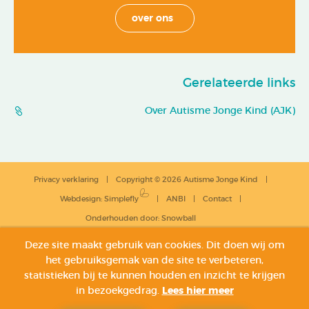
over ons
Gerelateerde links
Over Autisme Jonge Kind (AJK)
Privacy verklaring
Copyright © 2026 Autisme Jonge Kind
Webdesign
:
Simplefly
ANBI
Contact
Onderhouden door:
Snowball
Deze site maakt gebruik van cookies. Dit doen wij om
het gebruiksgemak van de site te verbeteren,
statistieken bij te kunnen houden en inzicht te krijgen
in bezoekgedrag.
Lees hier meer