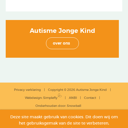
Autisme Jonge Kind
over ons
Privacy verklaring
Copyright © 2026 Autisme Jonge Kind
Webdesign
:
Simplefly
ANBI
Contact
Onderhouden door:
Snowball
Deze site maakt gebruik van cookies. Dit doen wij om
het gebruiksgemak van de site te verbeteren,