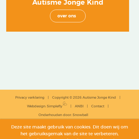
Autisme Jonge Kind
over ons
Privacy verklaring
Copyright © 2026 Autisme Jonge Kind
Webdesign
:
Simplefly
ANBI
Contact
Onderhouden door:
Snowball
Deze site maakt gebruik van cookies. Dit doen wij om
het gebruiksgemak van de site te verbeteren,