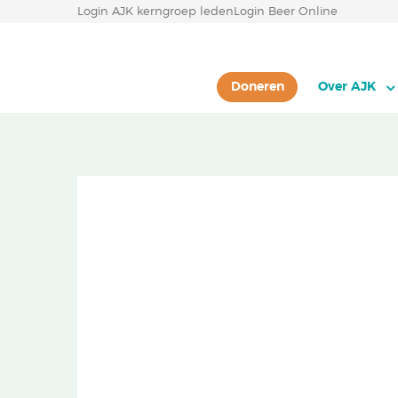
Login AJK kerngroep leden
Login Beer Online
Doneren
Over AJK